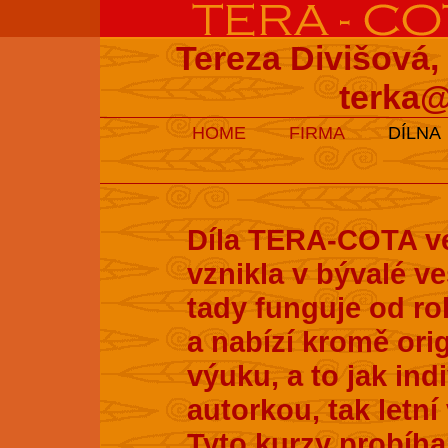
Tereza Divišová,
terka@
HOME
FIRMA
DÍLNA
Díla TERA-COTA ve
vznikla v bývalé v
tady funguje od ro
a nabízí kromě ori
výuku, a to jak ind
autorkou, tak letní
Tyto kurzy probíhaj