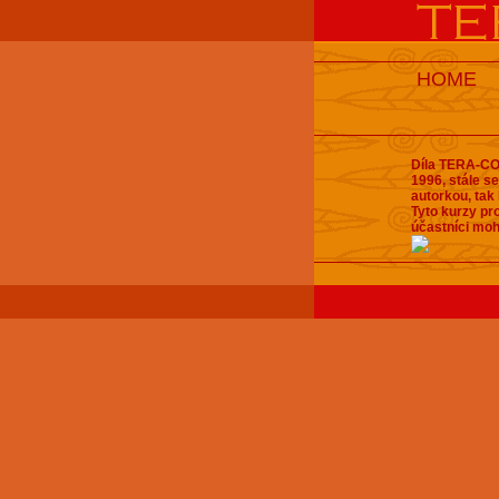
HOME
Díla TERA-COT
1996, stále se
autorkou, tak 
Tyto kurzy pro
účastníci moh