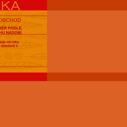
 OBCHOD
BĚR PODLE
HU NÁDOBÍ
guje od roku
po domluvě s