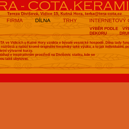
Tereza Divišová, Vidice 15, Kutná Hora,
terka@tera-cota.cz
FIRMA
DÍLNA
TRHY
INTERNETOVÝ
VÝBĚR PODLE
VÝ
DEKORU
DRU
A ve Vidicích u Kutné Hory vznikla v bývalé vesnické hospodě. Dílna tady fun
 rozrůstá a nabízí kromě originální keramiky také výuku, a to jak individuální, 
letní výtvarné kurzy.
bíhají v inspirativním prostředí na Divišovic statku, kde se
ou také ubytovat.