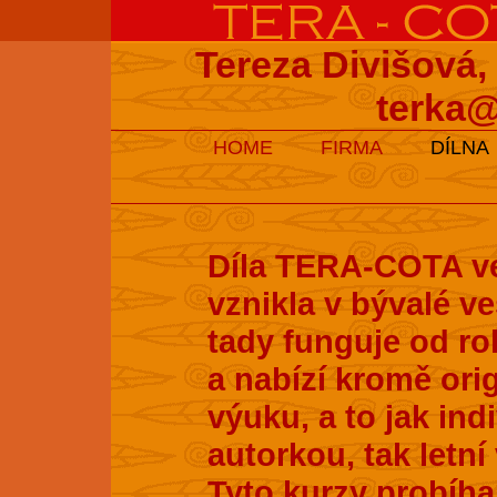
Tereza Divišová,
terka@
HOME
FIRMA
DÍLNA
Díla TERA-COTA ve
vznikla v bývalé v
tady funguje od ro
a nabízí kromě ori
výuku, a to jak ind
autorkou, tak letní
Tyto kurzy probíhaj