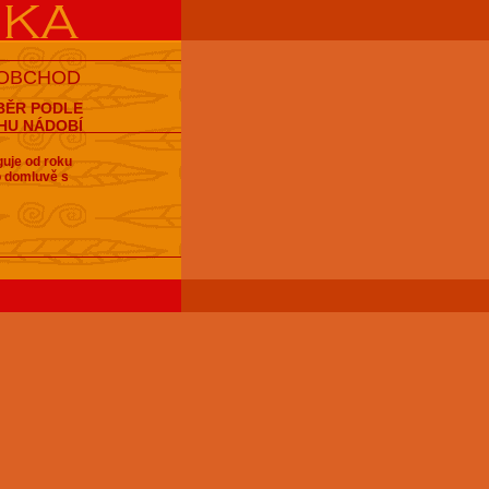
 OBCHOD
BĚR PODLE
HU NÁDOBÍ
guje od roku
po domluvě s