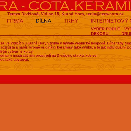
Tereza Divišová, Vidice 15, Kutná Hora,
terka@tera-cota.cz
FIRMA
DÍLNA
TRHY
INTERNETOVÝ
VÝBĚR PODLE
VÝ
DEKORU
DRU
A ve Vidicích u Kutné Hory vznikla v bývalé vesnické hospodě. Dílna tady fun
 rozrůstá a nabízí kromě originální keramiky také výuku, a to jak individuální, 
letní výtvarné kurzy.
bíhají v inspirativním prostředí na Divišovic statku, kde se
ou také ubytovat.