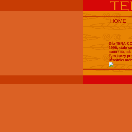
HOME
Díla TERA-COT
1996, stále se
autorkou, tak 
Tyto kurzy pro
účastníci moh