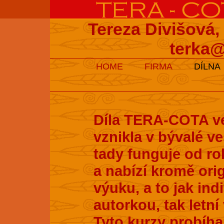
Tereza Divišová,
terka@
HOME
FIRMA
DÍLNA
Díla TERA-COTA ve
vznikla v bývalé v
tady funguje od ro
a nabízí kromě ori
výuku, a to jak ind
autorkou, tak letní
Tyto kurzy probíhaj