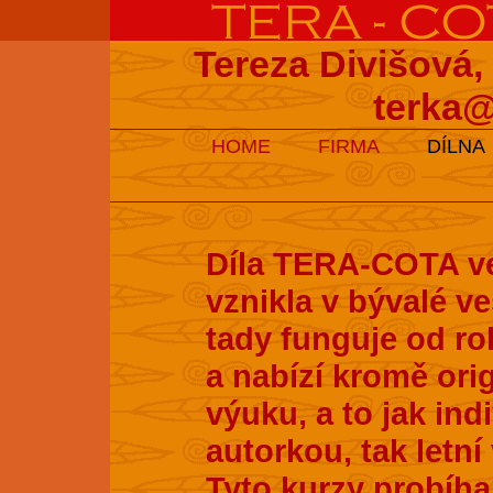
Tereza Divišová,
terka@
HOME
FIRMA
DÍLNA
Díla TERA-COTA ve
vznikla v bývalé v
tady funguje od ro
a nabízí kromě ori
výuku, a to jak ind
autorkou, tak letní
Tyto kurzy probíhaj