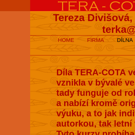
Tereza Divišová,
terka@
HOME
FIRMA
DÍLNA
Díla TERA-COTA ve
vznikla v bývalé v
tady funguje od ro
a nabízí kromě ori
výuku, a to jak ind
autorkou, tak letní
Tyto kurzy probíhaj