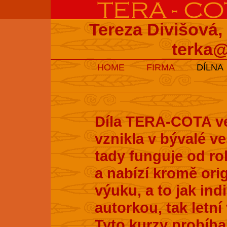
Tereza Divišová,
terka@
HOME
FIRMA
DÍLNA
Díla TERA-COTA ve
vznikla v bývalé v
tady funguje od ro
a nabízí kromě ori
výuku, a to jak ind
autorkou, tak letní
Tyto kurzy probíhaj