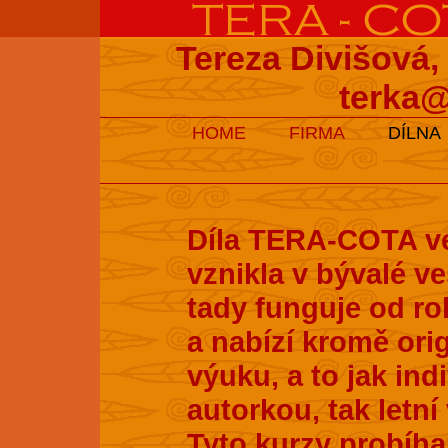
Tereza Divišová,
terka@
HOME
FIRMA
DÍLNA
Díla TERA-COTA ve
vznikla v bývalé v
tady funguje od ro
a nabízí kromě ori
výuku, a to jak ind
autorkou, tak letní
Tyto kurzy probíhaj