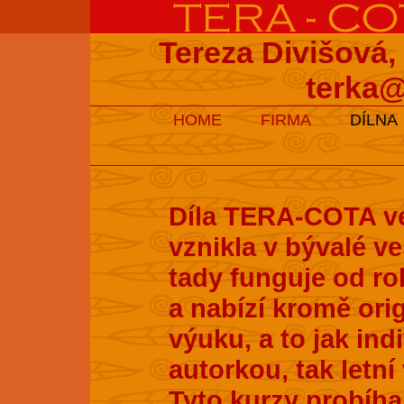
Tereza Divišová,
terka@
HOME
FIRMA
DÍLNA
Díla TERA-COTA ve
vznikla v bývalé v
tady funguje od ro
a nabízí kromě ori
výuku, a to jak ind
autorkou, tak letní
Tyto kurzy probíhaj