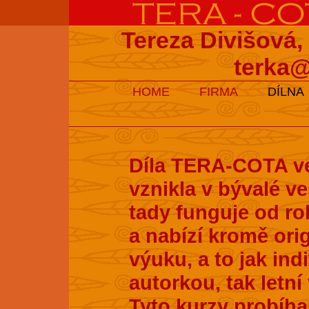
Tereza Divišová,
terka@
HOME
FIRMA
DÍLNA
Díla TERA-COTA ve
vznikla v bývalé v
tady funguje od ro
a nabízí kromě ori
výuku, a to jak ind
autorkou, tak letní
Tyto kurzy probíhaj