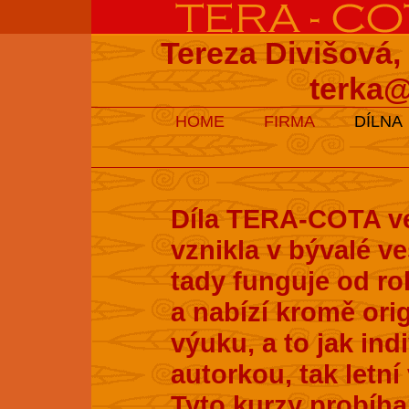
Tereza Divišová,
terka@
HOME
FIRMA
DÍLNA
Díla TERA-COTA ve
vznikla v bývalé v
tady funguje od ro
a nabízí kromě ori
výuku, a to jak ind
autorkou, tak letní
Tyto kurzy probíhaj