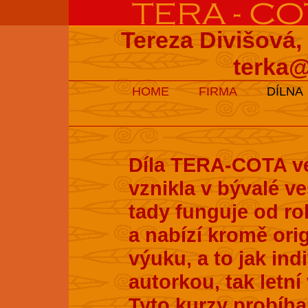
Tereza Divišová,
terka@
HOME
FIRMA
DÍLNA
Díla TERA-COTA ve
vznikla v bývalé v
tady funguje od ro
a nabízí kromě ori
výuku, a to jak ind
autorkou, tak letní
Tyto kurzy probíhaj