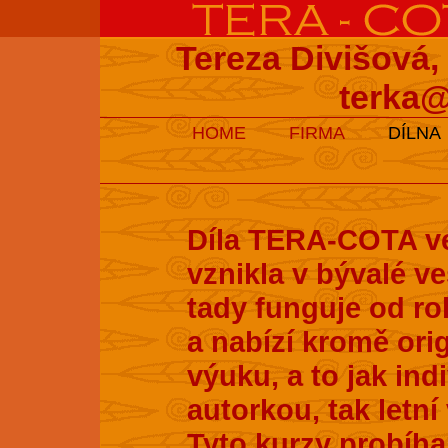
Tereza Divišová,
terka@
HOME
FIRMA
DÍLNA
Díla TERA-COTA ve
vznikla v bývalé v
tady funguje od ro
a nabízí kromě ori
výuku, a to jak ind
autorkou, tak letní
Tyto kurzy probíhaj