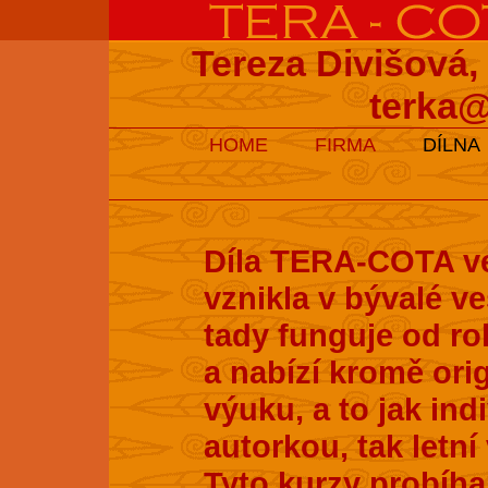
Tereza Divišová,
terka@
HOME
FIRMA
DÍLNA
Díla TERA-COTA ve
vznikla v bývalé v
tady funguje od ro
a nabízí kromě ori
výuku, a to jak ind
autorkou, tak letní
Tyto kurzy probíhaj