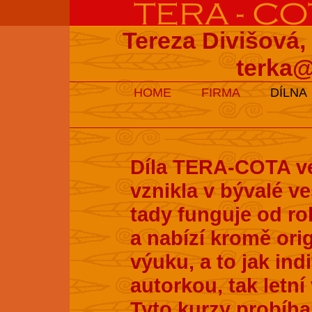
Tereza Divišová,
terka@
HOME
FIRMA
DÍLNA
Díla TERA-COTA ve
vznikla v bývalé v
tady funguje od ro
a nabízí kromě ori
výuku, a to jak ind
autorkou, tak letní
Tyto kurzy probíhaj