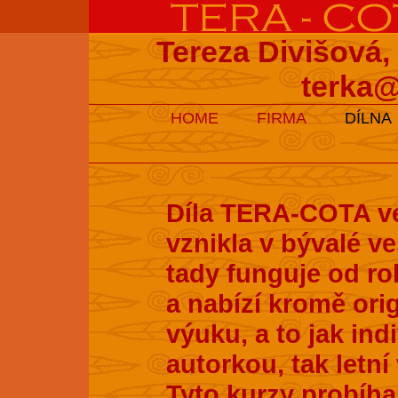
Tereza Divišová,
terka@
HOME
FIRMA
DÍLNA
Díla TERA-COTA ve
vznikla v bývalé v
tady funguje od ro
a nabízí kromě ori
výuku, a to jak ind
autorkou, tak letní
Tyto kurzy probíhaj