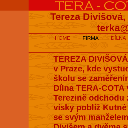
Tereza Divišová,
terka@
HOME
FIRMA
DÍLNA
TEREZA DIVIŠOVÁ s
v Praze, kde vyst
školu se zaměření
Dílna TERA-COTA v
Terezině odchodu z
vísky poblíž Kutné 
se svým manželem
Divišem a dvěma s