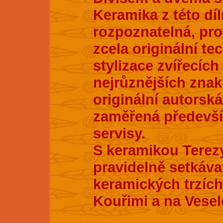
Keramika z této dí
rozpoznatelná, pro
zcela originální te
stylizace zvířecích
nejrůznějších znak
originální autorsk
zaměřená především
servisy.
S keramikou Terez
pravidelně setkáva
keramických trzích
Kouřimi a na Vesel