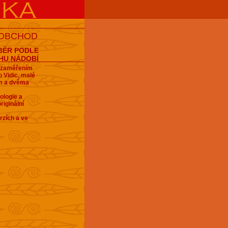
 OBCHOD
BĚR PODLE
HU NÁDOBÍ
e zaměřením
 Vidic, malé
em a dvěma
ologie a
riginální
rzích a ve