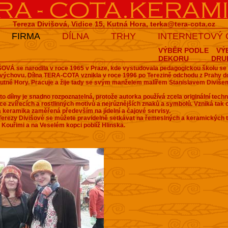
Tereza Divišová, Vidice 15, Kutná Hora,
terka@tera-cota.cz
FIRMA
DÍLNA
TRHY
INTERNETOVÝ
VÝBĚR PODLE
VÝ
DEKORU
DRU
OVÁ se narodila v roce 1965 v Praze, kde vystudovala pedagogickou školu s
 výchovu.
Dílna TERA-COTA vznikla v roce 1996 po Terezině odchodu z Prahy do
Kutné Hory. Pracuje a žije tady se svým manželem malířem Stanislavem Diviš
to dílny je snadno rozpoznatelná, protože autorka používá zcela originální techn
ace zvířecích a rostlinných motivů a nejrůznějších znaků a symbolů. Vzniká tak o
á keramika zaměřená především na jídelní a čajové servisy.
erezy Divišové se můžete pravidelně setkávat na řemeslných a keramických t
Kouřimi a na Veselém kopci poblíž Hlinska.