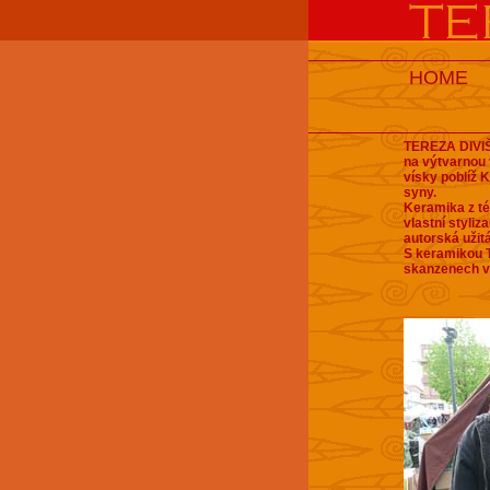
HOME
TEREZA DIVIŠ
na výtvarnou
vísky poblíž 
syny.
Keramika z té
vlastní styliz
autorská užit
S keramikou T
skanzenech v 