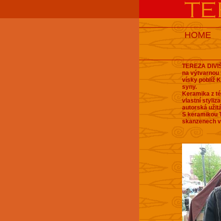
HOME
TEREZA DIVIŠ
na výtvarnou
vísky poblíž 
syny.
Keramika z té
vlastní styliz
autorská užit
S keramikou T
skanzenech v 