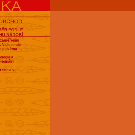
 OBCHOD
BĚR PODLE
HU NÁDOBÍ
e zaměřením
 Vidic, malé
em a dvěma
ologie a
riginální
rzích a ve