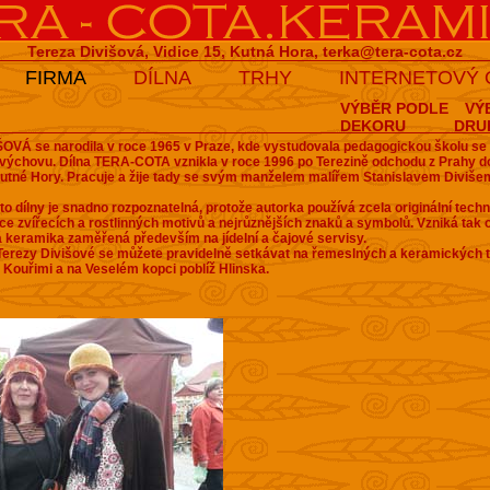
Tereza Divišová, Vidice 15, Kutná Hora,
terka@tera-cota.cz
FIRMA
DÍLNA
TRHY
INTERNETOVÝ
VÝBĚR PODLE
VÝ
DEKORU
DRU
OVÁ se narodila v roce 1965 v Praze, kde vystudovala pedagogickou školu s
 výchovu.
Dílna TERA-COTA vznikla v roce 1996 po Terezině odchodu z Prahy do
Kutné Hory. Pracuje a žije tady se svým manželem malířem Stanislavem Diviš
to dílny je snadno rozpoznatelná, protože autorka používá zcela originální techn
ace zvířecích a rostlinných motivů a nejrůznějších znaků a symbolů. Vzniká tak o
á keramika zaměřená především na jídelní a čajové servisy.
erezy Divišové se můžete pravidelně setkávat na řemeslných a keramických t
Kouřimi a na Veselém kopci poblíž Hlinska.