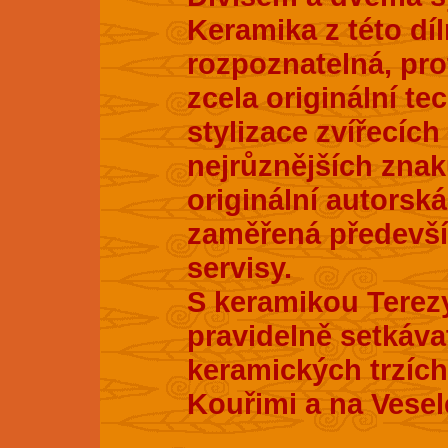
Keramika z této dí
rozpoznatelná, pro
zcela originální te
stylizace zvířecích
nejrůznějších znak
originální autorsk
zaměřená především
servisy.
S keramikou Terez
pravidelně setkáva
keramických trzích
Kouřimi a na Vesel