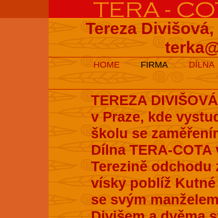
Tereza Divišová,
terka@
HOME
FIRMA
DÍLNA
TEREZA DIVIŠOVÁ s
v Praze, kde vyst
školu se zaměření
Dílna TERA-COTA v
Terezině odchodu z
vísky poblíž Kutné 
se svým manželem
Divišem a dvěma s