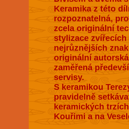
Keramika z této dí
rozpoznatelná, pro
zcela originální te
stylizace zvířecích
nejrůznějších znak
originální autorsk
zaměřená především
servisy.
S keramikou Terez
pravidelně setkáva
keramických trzích
Kouřimi a na Vesel