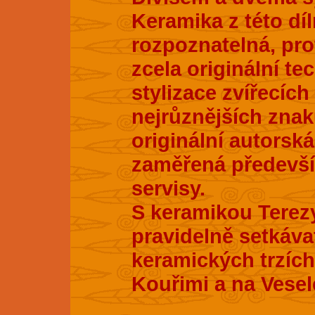
Keramika z této dí
rozpoznatelná, pro
zcela originální te
stylizace zvířecích
nejrůznějších znak
originální autorsk
zaměřená především
servisy.
S keramikou Terez
pravidelně setkáva
keramických trzích
Kouřimi a na Vesel