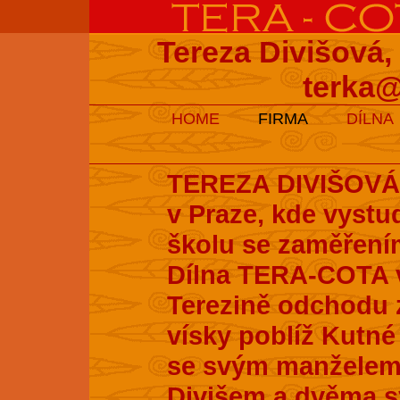
Tereza Divišová,
terka@
HOME
FIRMA
DÍLNA
TEREZA DIVIŠOVÁ s
v Praze, kde vyst
školu se zaměření
Dílna TERA-COTA v
Terezině odchodu z
vísky poblíž Kutné 
se svým manželem
Divišem a dvěma s