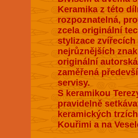
Keramika z této dí
rozpoznatelná, pro
zcela originální te
stylizace zvířecích
nejrůznějších znak
originální autorsk
zaměřená především
servisy.
S keramikou Terez
pravidelně setkáva
keramických trzích
Kouřimi a na Vesel