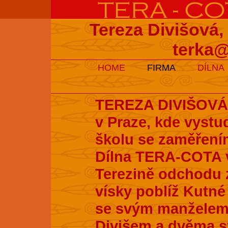
Tereza Divišová,
terka@
HOME
FIRMA
DÍLNA
TEREZA DIVIŠOVÁ s
v Praze, kde vyst
školu se zaměření
Dílna TERA-COTA v
Terezině odchodu z
vísky poblíž Kutné 
se svým manželem
Divišem a dvěma s