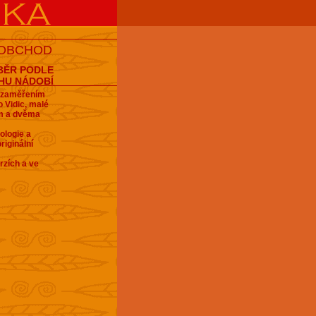
 OBCHOD
BĚR PODLE
HU NÁDOBÍ
e zaměřením
 Vidic, malé
em a dvěma
ologie a
riginální
rzích a ve