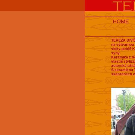
HOME
TEREZA DIVIŠ
na výtvarnou
vísky poblíž 
syny.
Keramika z té
vlastní styliz
autorská užit
S keramikou T
skanzenech v 