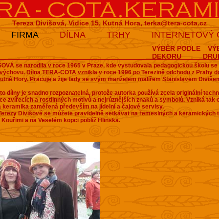
Tereza Divišová, Vidice 15, Kutná Hora,
terka@tera-cota.cz
FIRMA
DÍLNA
TRHY
INTERNETOVÝ
VÝBĚR PODLE
VÝ
DEKORU
DRU
OVÁ se narodila v roce 1965 v Praze, kde vystudovala pedagogickou školu s
 výchovu.
Dílna TERA-COTA vznikla v roce 1996 po Terezině odchodu z Prahy do
Kutné Hory. Pracuje a žije tady se svým manželem malířem Stanislavem Diviš
to dílny je snadno rozpoznatelná, protože autorka používá zcela originální techn
ace zvířecích a rostlinných motivů a nejrůznějších znaků a symbolů. Vzniká tak o
á keramika zaměřená především na jídelní a čajové servisy.
erezy Divišové se můžete pravidelně setkávat na řemeslných a keramických t
Kouřimi a na Veselém kopci poblíž Hlinska.