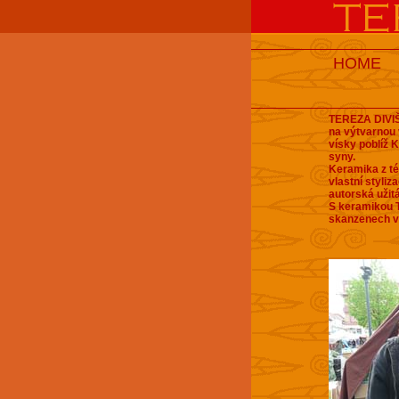
HOME
TEREZA DIVIŠ
na výtvarnou
vísky poblíž 
syny.
Keramika z té
vlastní styliz
autorská užit
S keramikou T
skanzenech v 