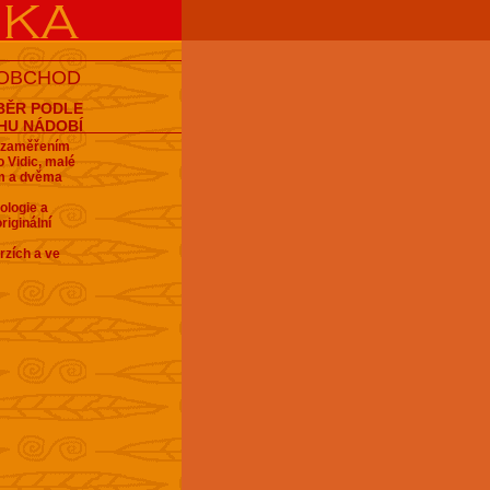
 OBCHOD
BĚR PODLE
HU NÁDOBÍ
e zaměřením
 Vidic, malé
em a dvěma
ologie a
riginální
rzích a ve