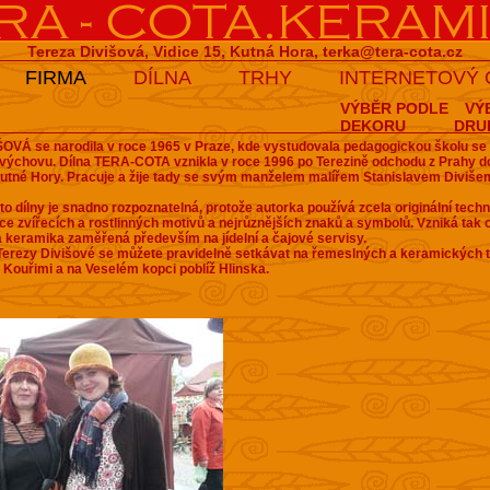
Tereza Divišová, Vidice 15, Kutná Hora,
terka@tera-cota.cz
FIRMA
DÍLNA
TRHY
INTERNETOVÝ
VÝBĚR PODLE
VÝ
DEKORU
DRU
OVÁ se narodila v roce 1965 v Praze, kde vystudovala pedagogickou školu s
 výchovu.
Dílna TERA-COTA vznikla v roce 1996 po Terezině odchodu z Prahy do
Kutné Hory. Pracuje a žije tady se svým manželem malířem Stanislavem Diviš
to dílny je snadno rozpoznatelná, protože autorka používá zcela originální techn
ace zvířecích a rostlinných motivů a nejrůznějších znaků a symbolů. Vzniká tak o
á keramika zaměřená především na jídelní a čajové servisy.
erezy Divišové se můžete pravidelně setkávat na řemeslných a keramických t
Kouřimi a na Veselém kopci poblíž Hlinska.