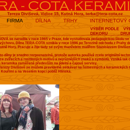
Tereza Divišová, Vidice 15, Kutná Hora,
terka@tera-cota.cz
FIRMA
DÍLNA
TRHY
INTERNETOVÝ
VÝBĚR PODLE
VÝ
DEKORU
DRU
OVÁ se narodila v roce 1965 v Praze, kde vystudovala pedagogickou školu s
 výchovu.
Dílna TERA-COTA vznikla v roce 1996 po Terezině odchodu z Prahy do
Kutné Hory. Pracuje a žije tady se svým manželem malířem Stanislavem Diviš
to dílny je snadno rozpoznatelná, protože autorka používá zcela originální techn
ace zvířecích a rostlinných motivů a nejrůznějších znaků a symbolů. Vzniká tak o
á keramika zaměřená především na jídelní a čajové servisy.
erezy Divišové se můžete pravidelně setkávat na řemeslných a keramických t
Kouřimi a na Veselém kopci poblíž Hlinska.