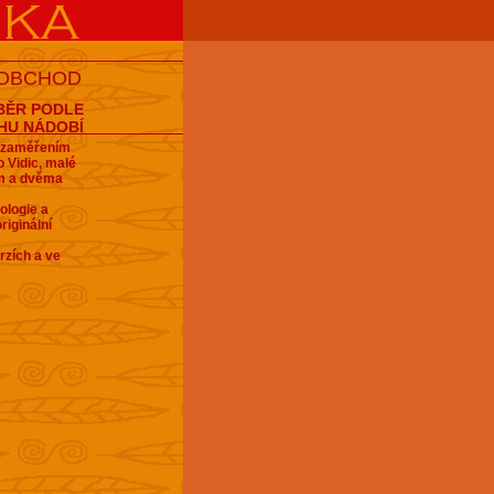
 OBCHOD
BĚR PODLE
HU NÁDOBÍ
e zaměřením
 Vidic, malé
em a dvěma
ologie a
riginální
rzích a ve