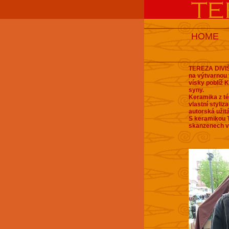
HOME
TEREZA DIVIŠ
na výtvarnou
vísky poblíž 
syny.
Keramika z té
vlastní styliz
autorská užit
S keramikou T
skanzenech v 