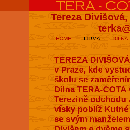
Tereza Divišová,
terka@
HOME
FIRMA
DÍLNA
TEREZA DIVIŠOVÁ s
v Praze, kde vyst
školu se zaměření
Dílna TERA-COTA v
Terezině odchodu z
vísky poblíž Kutné 
se svým manželem
Divišem a dvěma s