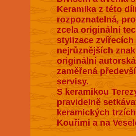
Keramika z této dí
rozpoznatelná, pro
zcela originální te
stylizace zvířecích
nejrůznějších znak
originální autorsk
zaměřená především
servisy.
S keramikou Terez
pravidelně setkáva
keramických trzích
Kouřimi a na Vesel