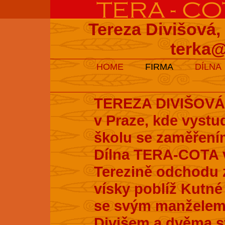
Tereza Divišová,
terka@
HOME
FIRMA
DÍLNA
TEREZA DIVIŠOVÁ s
v Praze, kde vyst
školu se zaměření
Dílna TERA-COTA v
Terezině odchodu z
vísky poblíž Kutné 
se svým manželem
Divišem a dvěma s