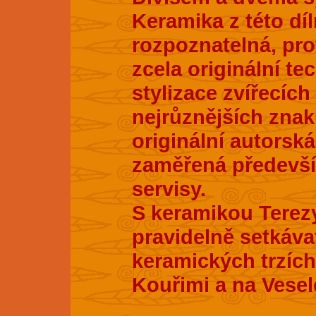
Keramika z této dí
rozpoznatelná, pro
zcela originální te
stylizace zvířecích
nejrůznějších znak
originální autorsk
zaměřená především
servisy.
S keramikou Terez
pravidelně setkáva
keramických trzích
Kouřimi a na Vesel