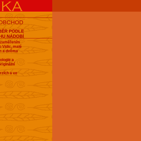
 OBCHOD
BĚR PODLE
HU NÁDOBÍ
e zaměřením
 Vidic, malé
em a dvěma
ologie a
riginální
rzích a ve