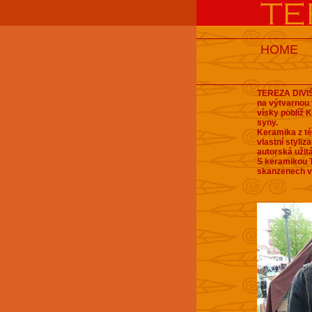
HOME
TEREZA DIVIŠ
na výtvarnou
vísky poblíž 
syny.
Keramika z té
vlastní styliz
autorská užit
S keramikou T
skanzenech v 