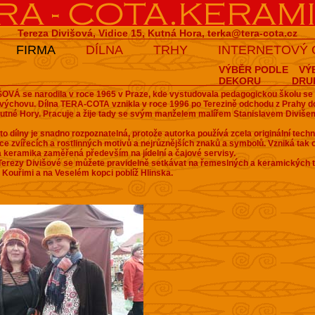
Tereza Divišová, Vidice 15, Kutná Hora,
terka@tera-cota.cz
FIRMA
DÍLNA
TRHY
INTERNETOVÝ
VÝBĚR PODLE
VÝ
DEKORU
DRU
OVÁ se narodila v roce 1965 v Praze, kde vystudovala pedagogickou školu s
 výchovu.
Dílna TERA-COTA vznikla v roce 1996 po Terezině odchodu z Prahy do
Kutné Hory. Pracuje a žije tady se svým manželem malířem Stanislavem Diviš
to dílny je snadno rozpoznatelná, protože autorka používá zcela originální techn
ace zvířecích a rostlinných motivů a nejrůznějších znaků a symbolů. Vzniká tak o
á keramika zaměřená především na jídelní a čajové servisy.
erezy Divišové se můžete pravidelně setkávat na řemeslných a keramických t
Kouřimi a na Veselém kopci poblíž Hlinska.