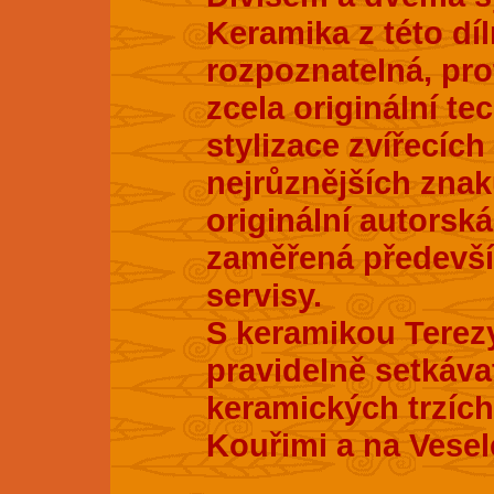
Keramika z této dí
rozpoznatelná, pro
zcela originální te
stylizace zvířecích
nejrůznějších znak
originální autorsk
zaměřená především
servisy.
S keramikou Terez
pravidelně setkáva
keramických trzích
Kouřimi a na Vesel