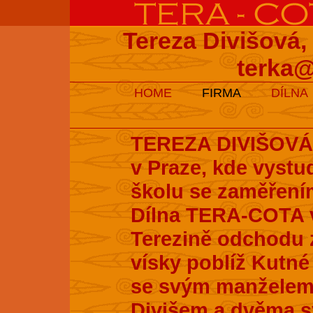
Tereza Divišová,
terka@
HOME
FIRMA
DÍLNA
TEREZA DIVIŠOVÁ s
v Praze, kde vyst
školu se zaměření
Dílna TERA-COTA v
Terezině odchodu z
vísky poblíž Kutné 
se svým manželem
Divišem a dvěma s