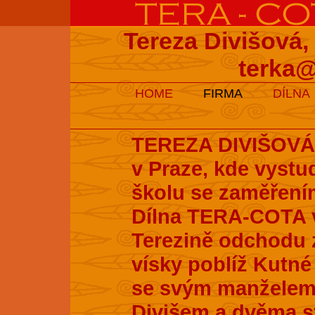
Tereza Divišová,
terka@
HOME
FIRMA
DÍLNA
TEREZA DIVIŠOVÁ s
v Praze, kde vyst
školu se zaměření
Dílna TERA-COTA v
Terezině odchodu z
vísky poblíž Kutné 
se svým manželem
Divišem a dvěma s