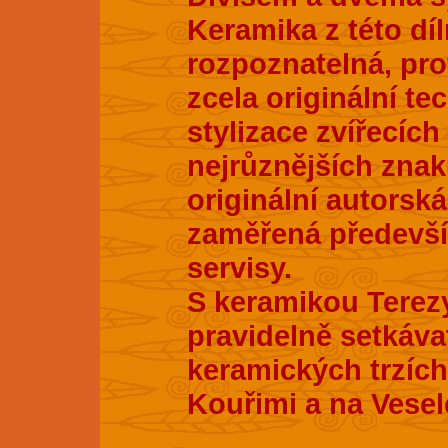
Keramika z této dí
rozpoznatelná, pro
zcela originální te
stylizace zvířecích
nejrůznějších znak
originální autorsk
zaměřená především
servisy.
S keramikou Terez
pravidelně setkáva
keramických trzích
Kouřimi a na Vesel