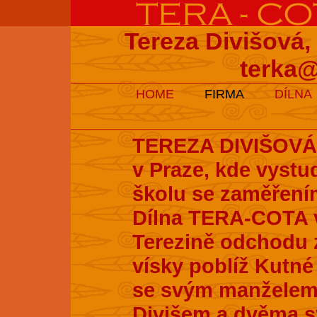
Tereza Divišová,
terka@
HOME
FIRMA
DÍLNA
TEREZA DIVIŠOVÁ s
v Praze, kde vyst
školu se zaměření
Dílna TERA-COTA v
Terezině odchodu z
vísky poblíž Kutné 
se svým manželem
Divišem a dvěma s