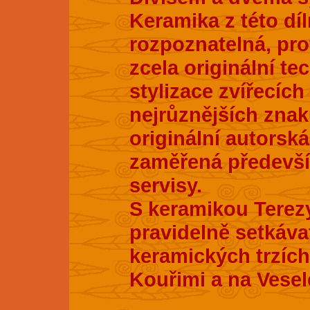
Keramika z této dí
rozpoznatelná, pro
zcela originální te
stylizace zvířecích
nejrůznějších znak
originální autorsk
zaměřená především
servisy.
S keramikou Terez
pravidelně setkáva
keramických trzích
Kouřimi a na Vesel