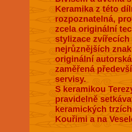
Keramika z této dí
rozpoznatelná, pro
zcela originální te
stylizace zvířecích
nejrůznějších znak
originální autorsk
zaměřená především
servisy.
S keramikou Terez
pravidelně setkáva
keramických trzích
Kouřimi a na Vesel