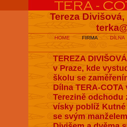
Tereza Divišová,
terka@
HOME
FIRMA
DÍLNA
TEREZA DIVIŠOVÁ s
v Praze, kde vyst
školu se zaměření
Dílna TERA-COTA v
Terezině odchodu z
vísky poblíž Kutné 
se svým manželem
Divišem a dvěma s