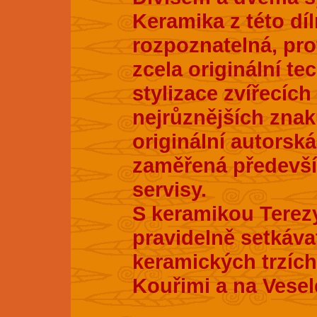
Keramika z této dí
rozpoznatelná, pro
zcela originální te
stylizace zvířecích
nejrůznějších znak
originální autorsk
zaměřená především
servisy.
S keramikou Terez
pravidelně setkáva
keramických trzích
Kouřimi a na Vesel