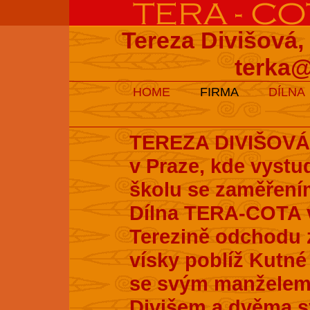
Tereza Divišová,
terka@
HOME
FIRMA
DÍLNA
TEREZA DIVIŠOVÁ s
v Praze, kde vyst
školu se zaměření
Dílna TERA-COTA v
Terezině odchodu z
vísky poblíž Kutné 
se svým manželem
Divišem a dvěma s