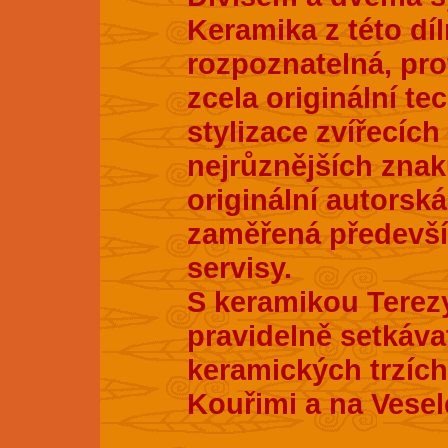
Keramika z této dí
rozpoznatelná, pro
zcela originální te
stylizace zvířecích
nejrůznějších znak
originální autorsk
zaměřená především
servisy.
S keramikou Terez
pravidelně setkáva
keramických trzích
Kouřimi a na Vesel