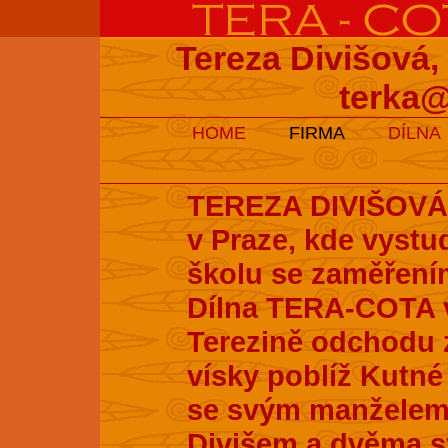
Tereza Divišová,
terka@
HOME
FIRMA
DÍLNA
TEREZA DIVIŠOVÁ s
v Praze, kde vyst
školu se zaměření
Dílna TERA-COTA v
Terezině odchodu z
vísky poblíž Kutné 
se svým manželem
Divišem a dvěma s