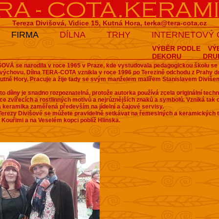
Tereza Divišová, Vidice 15, Kutná Hora,
terka@tera-cota.cz
FIRMA
DÍLNA
TRHY
INTERNETOVÝ
VÝBĚR PODLE
VÝ
DEKORU
DRU
OVÁ se narodila v roce 1965 v Praze, kde vystudovala pedagogickou školu s
 výchovu.
Dílna TERA-COTA vznikla v roce 1996 po Terezině odchodu z Prahy do
Kutné Hory. Pracuje a žije tady se svým manželem malířem Stanislavem Diviš
to dílny je snadno rozpoznatelná, protože autorka používá zcela originální techn
ace zvířecích a rostlinných motivů a nejrůznějších znaků a symbolů. Vzniká tak o
á keramika zaměřená především na jídelní a čajové servisy.
erezy Divišové se můžete pravidelně setkávat na řemeslných a keramických t
Kouřimi a na Veselém kopci poblíž Hlinska.