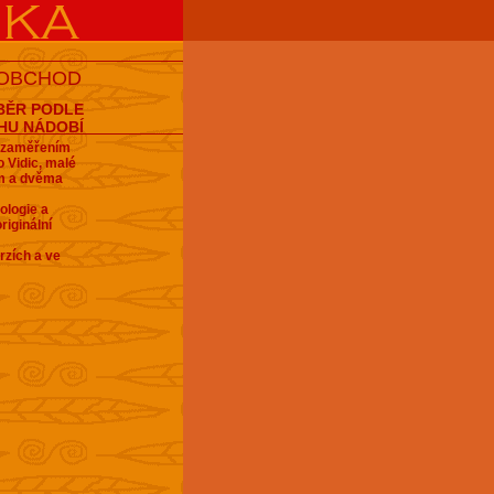
 OBCHOD
BĚR PODLE
HU NÁDOBÍ
e zaměřením
 Vidic, malé
em a dvěma
ologie a
riginální
rzích a ve