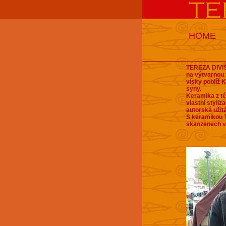
HOME
TEREZA DIVIŠ
na výtvarnou
vísky poblíž 
syny.
Keramika z té
vlastní styliz
autorská užit
S keramikou T
skanzenech v 