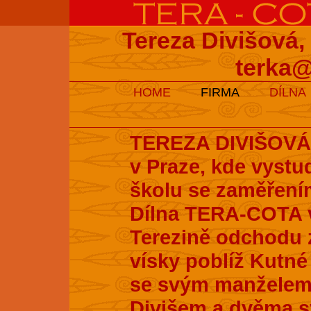
Tereza Divišová,
terka@
HOME
FIRMA
DÍLNA
TEREZA DIVIŠOVÁ s
v Praze, kde vyst
školu se zaměření
Dílna TERA-COTA v
Terezině odchodu z
vísky poblíž Kutné 
se svým manželem
Divišem a dvěma s