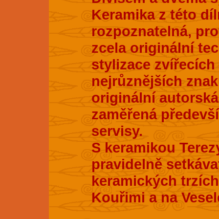
Keramika z této dí
rozpoznatelná, pro
zcela originální te
stylizace zvířecích
nejrůznějších znak
originální autorsk
zaměřená především
servisy.
S keramikou Terez
pravidelně setkáva
keramických trzích
Kouřimi a na Vesel