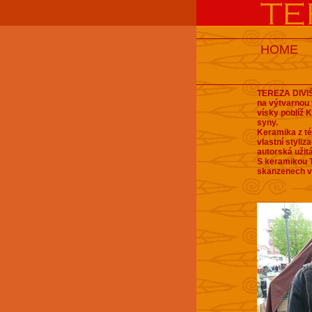
HOME
TEREZA DIVIŠ
na výtvarnou
vísky poblíž 
syny.
Keramika z té
vlastní styliz
autorská užit
S keramikou T
skanzenech v 