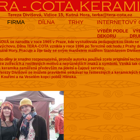
Tereza Divišová, Vidice 15, Kutná Hora,
terka@tera-cota.cz
FIRMA
DÍLNA
TRHY
INTERNETOVÝ
VÝBĚR PODLE
VÝ
DEKORU
DRU
OVÁ se narodila v roce 1965 v Praze, kde vystudovala pedagogickou školu s
 výchovu.
Dílna TERA-COTA vznikla v roce 1996 po Terezině odchodu z Prahy do
Kutné Hory. Pracuje a žije tady se svým manželem malířem Stanislavem Diviš
to dílny je snadno rozpoznatelná, protože autorka používá zcela originální techn
ace zvířecích a rostlinných motivů a nejrůznějších znaků a symbolů. Vzniká tak o
á keramika zaměřená především na jídelní a čajové servisy.
erezy Divišové se můžete pravidelně setkávat na řemeslných a keramických t
Kouřimi a na Veselém kopci poblíž Hlinska.