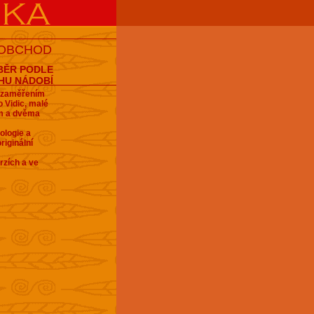
 OBCHOD
BĚR PODLE
HU NÁDOBÍ
e zaměřením
 Vidic, malé
em a dvěma
ologie a
riginální
rzích a ve