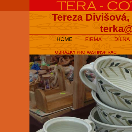
Tereza Divišová,
terka@
HOME
FIRMA
DÍLNA
OBRÁZKY PRO VAŠI INSPIRACI