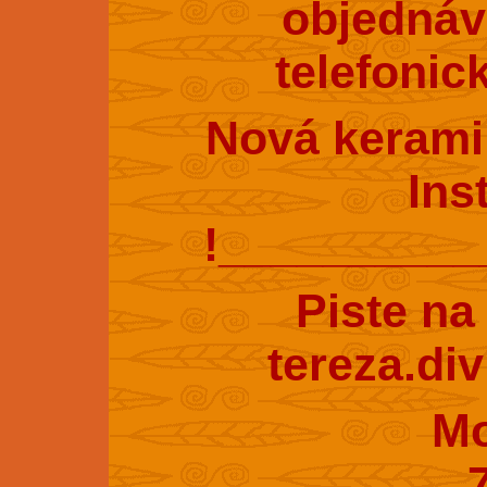
objednáv
telefonic
Nová kerami
Ins
!_________
Piste na
tereza.di
Mobil : 