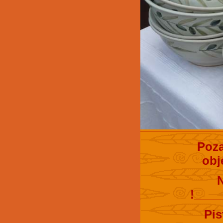
Poza
obj
!____
Pis