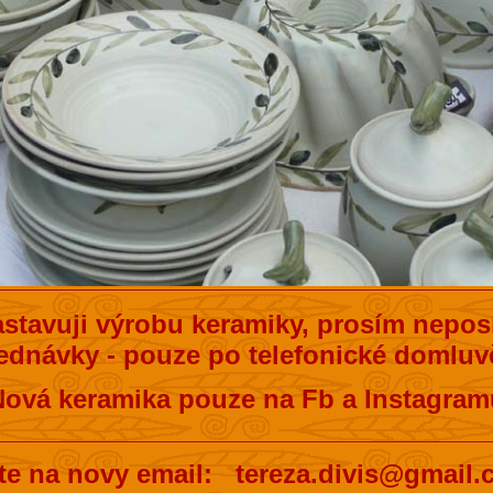
stavuji výrobu keramiky, prosím neposí
ednávky - pouze po telefonické domluvě
Nová keramika pouze na Fb a Instagram
__________________________________
te na novy email: tereza.divis@gmail