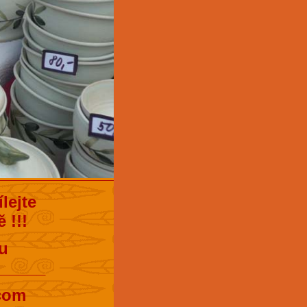
lejte
 !!!
u
______
.com