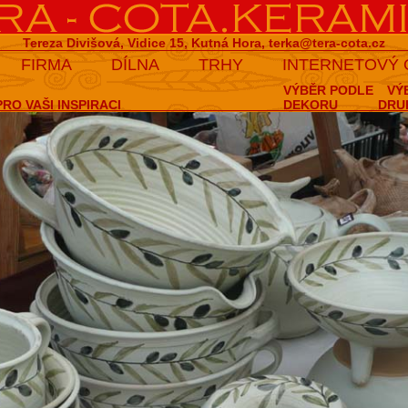
Tereza Divišová, Vidice 15, Kutná Hora,
terka@tera-cota.cz
FIRMA
DÍLNA
TRHY
INTERNETOVÝ
VÝBĚR PODLE
VÝ
RO VAŠI INSPIRACI
DEKORU
DRU