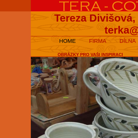
Tereza Divišová,
terka@
HOME
FIRMA
DÍLNA
OBRÁZKY PRO VAŠI INSPIRACI