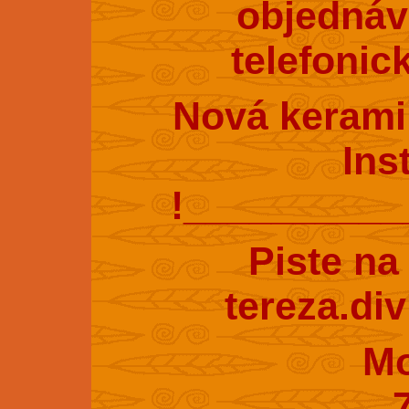
objednáv
telefonic
Nová kerami
Ins
!_________
Piste na
tereza.di
Mobil : 