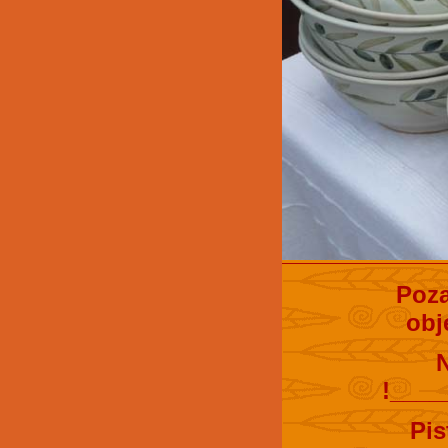
Poza
obj
!____
Pis