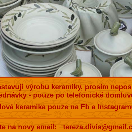
stavuji výrobu keramiky, prosím neposí
ednávky - pouze po telefonické domluvě
Nová keramika pouze na Fb a Instagram
__________________________________
te na novy email: tereza.divis@gmail