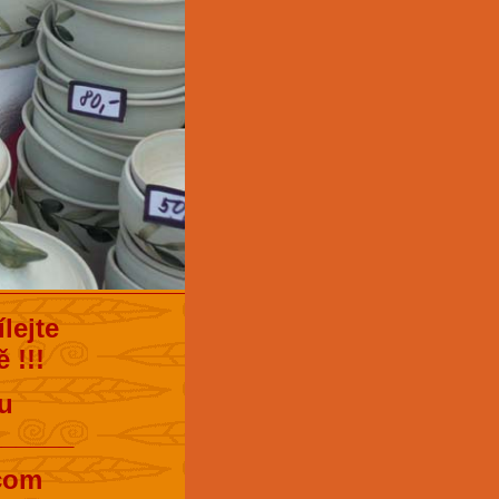
lejte
 !!!
u
______
.com