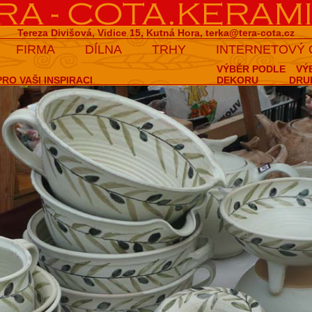
Tereza Divišová, Vidice 15, Kutná Hora,
terka@tera-cota.cz
FIRMA
DÍLNA
TRHY
INTERNETOVÝ
VÝBĚR PODLE
VÝ
RO VAŠI INSPIRACI
DEKORU
DRU