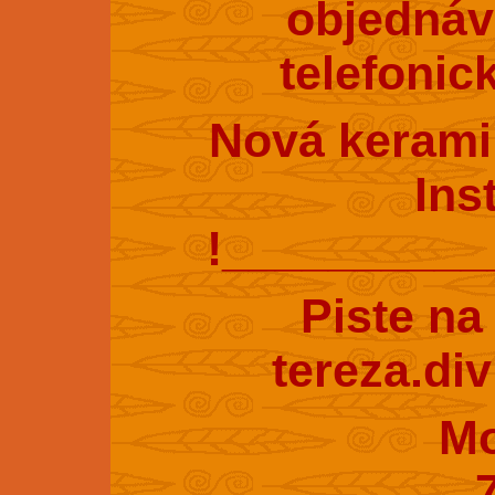
objednáv
telefonic
Nová kerami
Ins
!_________
Piste na
tereza.di
Mobil : 