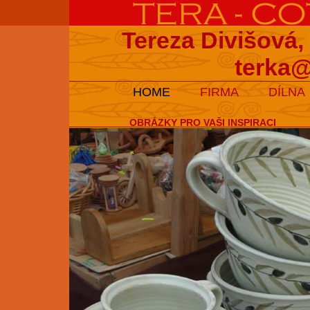
Tereza Divišová,
terka@
HOME
FIRMA
DÍLNA
OBRÁZKY PRO VAŠI INSPIRACI