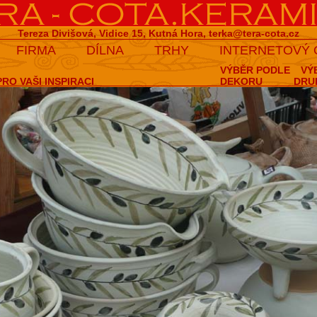
Tereza Divišová, Vidice 15, Kutná Hora,
terka@tera-cota.cz
FIRMA
DÍLNA
TRHY
INTERNETOVÝ
VÝBĚR PODLE
VÝ
RO VAŠI INSPIRACI
DEKORU
DRU