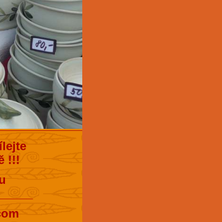
lejte
 !!!
u
______
.com