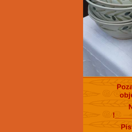
Poza
obj
!____
Pis