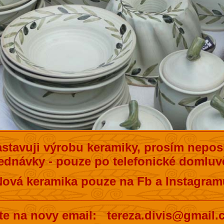
stavuji výrobu keramiky, prosím neposí
ednávky - pouze po telefonické domluvě
Nová keramika pouze na Fb a Instagram
__________________________________
te na novy email: tereza.divis@gmail