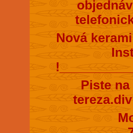
objednáv
telefonic
Nová kerami
Ins
!_________
Piste na
tereza.di
Mobil : 