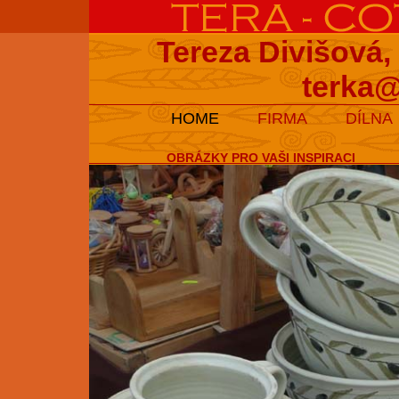
Tereza Divišová,
terka@
HOME
FIRMA
DÍLNA
OBRÁZKY PRO VAŠI INSPIRACI