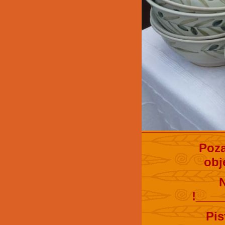
Poza
obj
!____
Pis