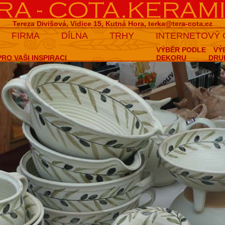
Tereza Divišová, Vidice 15, Kutná Hora,
terka@tera-cota.cz
FIRMA
DÍLNA
TRHY
INTERNETOVÝ
VÝBĚR PODLE
VÝ
RO VAŠI INSPIRACI
DEKORU
DRU