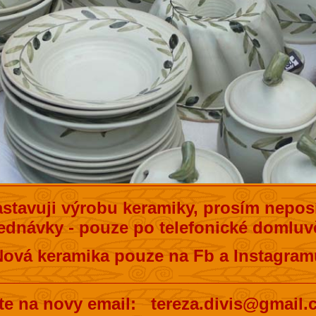
stavuji výrobu keramiky, prosím neposí
ednávky - pouze po telefonické domluvě
Nová keramika pouze na Fb a Instagram
__________________________________
te na novy email: tereza.divis@gmail