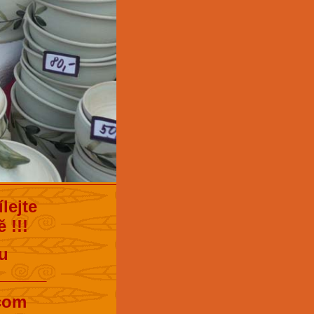
lejte
 !!!
u
______
.com