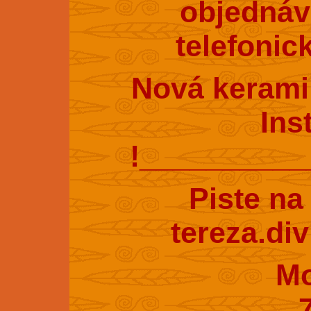
objednáv
telefonic
Nová kerami
Ins
!_________
Piste na
tereza.di
Mobil : 