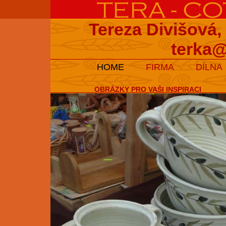
Tereza Divišová,
terka@
HOME
FIRMA
DÍLNA
OBRÁZKY PRO VAŠI INSPIRACI