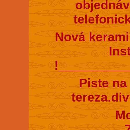
objednáv
telefonic
Nová kerami
Ins
!_________
Piste na
tereza.di
Mobil : 