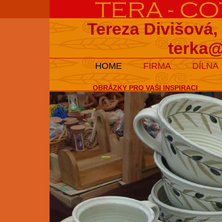
Tereza Divišová,
terka@
HOME
FIRMA
DÍLNA
OBRÁZKY PRO VAŠI INSPIRACI