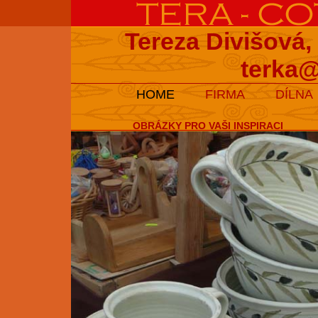
Tereza Divišová,
terka@
HOME
FIRMA
DÍLNA
OBRÁZKY PRO VAŠI INSPIRACI