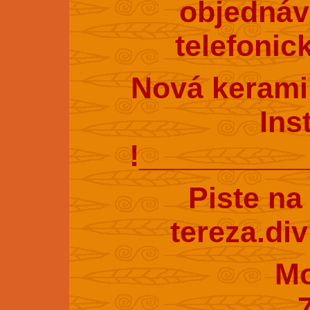
objednáv
telefonic
Nová kerami
Ins
!_________
Piste na
tereza.di
Mobil : 